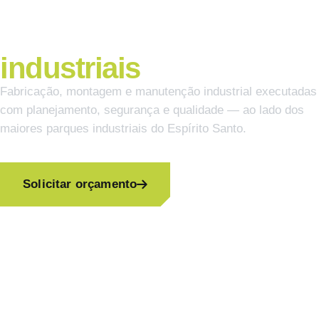
Soluções completas
para projetos
industriais
.
Fabricação, montagem e manutenção industrial executadas
com planejamento, segurança e qualidade — ao lado dos
maiores parques industriais do Espírito Santo.
ROLE PARA DESCOBRIR
Solicitar orçamento
Nossos serviços
PARCEIRA DE
ArcelorMittal
Vale
Realcafé
VLI
SunCoke
Thyssenkrupp