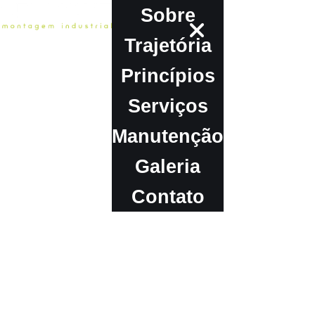
Sobre
Sobre
Princípios
Serviços
Galeria
Orça
Trajetória
Princípios
Serviços
Manutenção
Galeria
Contato